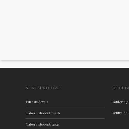
STIRI SI NOUTATI
CERCET
Eurostudent 9
Conferinţe
Centre de 
Tabere studenti 2026
Tabere studenti 2025