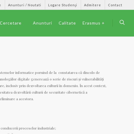
e
Anunturi / Noutati
Logare Studenţi
Admitere
Contact
Cercetare
Anunturi
Calitate
Erasmus +
sistemelor informatice pornind de la constatarea că dincolo de
logiilor digitale generează o serie de riscuri și vulnerabilități
e, inclusiv prin dezvoltarea culturii în domeniu. În acest context,
sitatea dezvoltării culturii de securitate cibernetică a
/eliminare a acestora.
e, conducerii proceselor industriale;