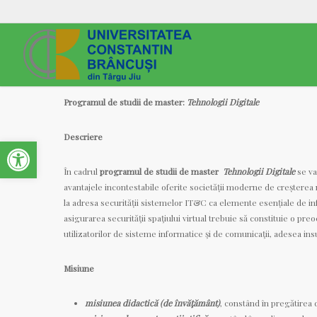
Programul de studii de master:
Tehnologii Digitale
Descriere
Open toolbar
În cadrul
programul de studii de master
Tehnologii Digitale
se va
avantajele incontestabile oferite societății moderne de creșterea 
la adresa securității sistemelor IT&C ca elemente esențiale de inf
asigurarea securităţii spaţiului virtual trebuie să constituie o pre
utilizatorilor de sisteme informatice şi de comunicaţii, adesea insu
Misiune
misiunea didactică (de învăţământ)
, constând în pregătirea d