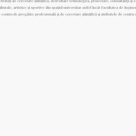
tivități de cercetare științifică, dezvoltare tehnologică, proiectare, consultanţă şi 
lturale, artistice şi sportive din spaţiul universitar astfel încât Facultatea de Ingin
entru de pregătire profesională şi de cercetare ştiinţifică şi atributele de centru 