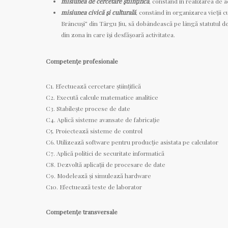
misiunea de cercetare ştiinţifică
, constând în realizarea de ac
misiunea civică şi culturală
, constând în organizarea vieţii cu
Brâncuşi” din Târgu Jiu, să dobândească pe lângă statutul de c
din zona în care îşi desfăşoară activitatea.
Competențe profesionale
C1. Efectuează cercetare științifică
C2. Execută calcule matematice analitice
C3. Stabilește procese de date
C4. Aplică sisteme avansate de fabricație
C5. Proiectează sisteme de control
C6. Utilizează software pentru producție asistata pe calculator
C7. Aplică politici de securitate informatică
C8. Dezvoltă aplicații de procesare de date
C9. Modelează și simulează hardware
C10. Efectuează teste de laborator
Competențe transversale