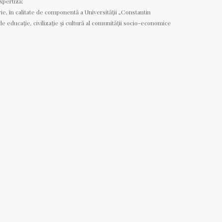
expertiză;
erie, în calitate de componentă a Universităţii „Constantin
de educaţie, civilizaţie şi cultură al comunităţii socio-economice