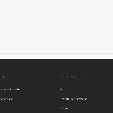
ARE
INFORMATII UTILE
 şi evenimente
Orare
cercetare
Sesiuni de examene
Burse