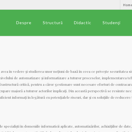
Hom
Despre
Structură
Didactic
Studenţi
 avea în vedere și studierea unor noțiuni de bază în ceea ce privește securitatea 
nivelului de automatizare și informatizare a tuturor proceselor, implementarea tehno
rastructură critică, pentru a căror gestionare sunt necesare eforturi de contracarar
ocupare majoră a tuturor actorilor implicaţi. Din această perspectivă se resimte nece
ficient informaţi în legătură cu potenţialele riscuri, dar şi cu soluţiile de reducere
e specialişti în domeniile informaticii aplicate, automatizărilor, achiziţiilor de dat