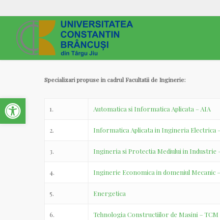
Specializari propuse in cadrul Facultatii de Inginerie:
Open toolbar
1.
Automatica si Informatica Aplicata – AIA
2.
Informatica Aplicata in Ingineria Electrica 
3.
Ingineria si Protectia Mediului in Industrie
4.
Inginerie Economica in domeniul Mecanic 
5.
Energetica
6.
Tehnologia Constructiilor de Masini – TCM