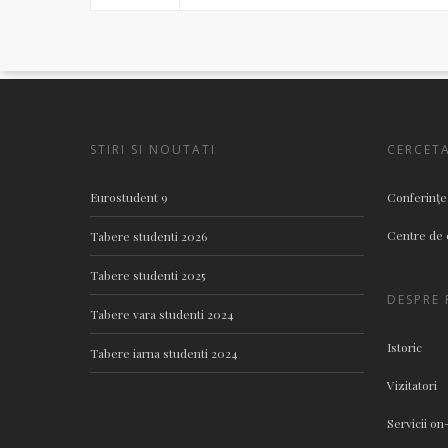
STIRI SI NOUTATI
CERCET
Eurostudent 9
Conferinţe
Centre de 
Tabere studenti 2026
Tabere studenti 2025
DESPRE F
Tabere vara studenti 2024
Istoric
Tabere iarna studenti 2024
Vizitatori
Servicii on