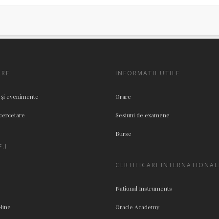
ARE
INFORMATII UTILE
 şi evenimente
Orare
cercetare
Sesiuni de examene
Burse
.I
CERTIFICARI INTERNATIONAL
National Instruments
-line
Oracle Academy