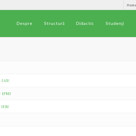
Hom
Despre
Structură
Didactic
Studenţi
– IAIE
 – IPMI
– IEM